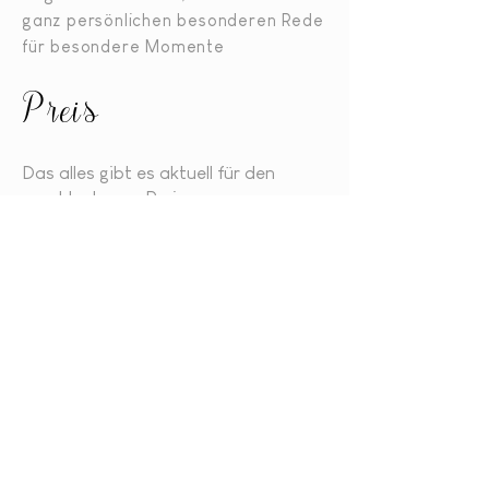
ganz persönlichen besonderen Rede
für besondere Momente
Preis
Das alles gibt es aktuell für den
unschlagbaren Preis von
1.590 Euro*
*zzgl. Fahrtkosten
- Details auf Anfrage